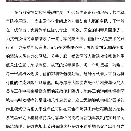
在当前疫情防控的关键时期，社会各界纷纷行动起来，共同筑
牢防控屏障。一支由爱心企业组成的消毒防疫志愿服务队，正悄然
在一线付出，免费为单位提供专业、高效、安全的消毒杀菌服务，
为抗击疫情的举措增添了一道可靠的防火墙。他们不仅是技术的践
行者，更是爱的传递者。\n\n在这些服务中，可以看到穿着防护服
的清洁人员在办公区域、公共走廊、餐饮区等人群活动较密集的重
点关注位置，采取周密、规范的消毒操作。每一个对接器、转角，
每一张桌椅区边缘，他们都细致包覆处理。这种方式最大可能地将
可能的传染风险压到最低。既考虑最大限度内绝不给相关单位的人
员在工作中带来后勤方面的疏散便利障碍，能停工的消间接操作区
域会与时效错峰的常规相关作息契合。这些无接触或精细分区域的
作业模式使得相关事业单位可以在完全不与其工作进程断裂的结构
系统基础之上稳稳维持高可靠单位的周均所需频率复制的实时平衡
保洁清理。高效也加上节约保障这些高效不简单地仓促产出即可之