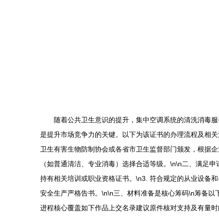
随着公共卫生意识的提升，集中空调系统的清洗消毒服
是提升市场竞争力的关键。以下为该证书的办理流程及相关注
卫生有害生物防制协会或各省市卫生监督部门颁发，根据企
（如普通清洁、专业消毒）选择合适等级。\n\n二、满足申请
持有相关培训或职业资格证书。\n3. 符合规定的从业设备
安全生产严格告书。\n\n三、材料准备是核心筹码\n筹
进程核心覆盖如下作品上交名录建议原件核对支持及有量时