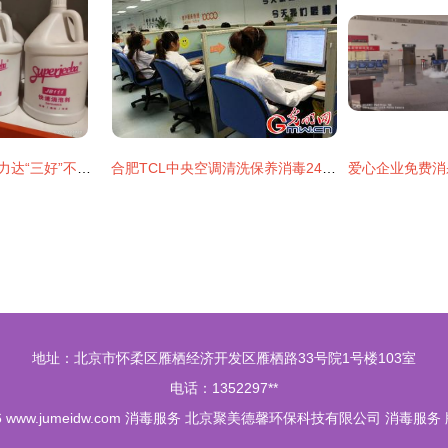
践行驻企“三服务”，力达“三好”不停步——消毒服务中的责任与担当
合肥TCL中央空调清洗保养消毒24小时服务 成都家电维修与消毒服务新标杆
爱心企业免费消
地址：北京市怀柔区雁栖经济开发区雁栖路33号院1号楼103室
电话：1352297**
6
www.jumeidw.com
消毒服务
北京聚美德馨环保科技有限公司
消毒服务